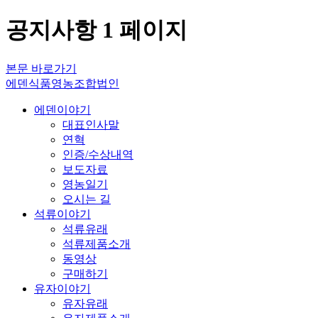
공지사항 1 페이지
본문 바로가기
에덴식품영농조합법인
에덴이야기
대표인사말
연혁
인증/수상내역
보도자료
영농일기
오시는 길
석류이야기
석류유래
석류제품소개
동영상
구매하기
유자이야기
유자유래